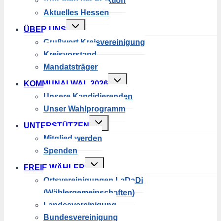
Anfragen der Fraktion
Aktuelles Hessen
Untermenü
ÜBER UNS
umschalten
Grußwort Kreisvereinigung
Kreisvorstand
Mandatsträger
Untermenü
KOMMUNALWAL 2026
umschalten
Unsere Kandidierenden
Unser Wahlprogramm
Untermenü
UNTERSTÜTZEN
umschalten
Mitglied werden
Spenden
Untermenü
FREIE WÄHLER
umschalten
Ortsvereinigungen LaDaDi
(Wählergemeinschaften)
Landesvereinigung
Bundesvereinigung