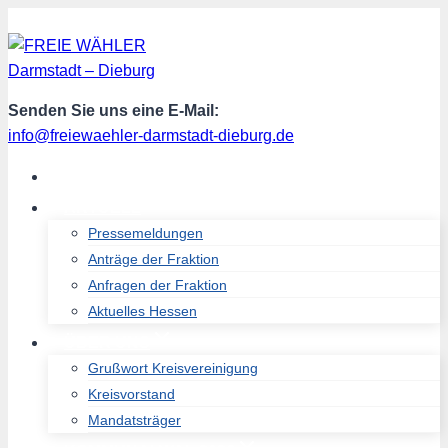
Zum
Inhalt
springen
Senden Sie uns eine E-Mail:
info@freiewaehler-darmstadt-dieburg.de
START
AKTUELL
Pressemeldungen
Anträge der Fraktion
Anfragen der Fraktion
Aktuelles Hessen
ÜBER UNS
Grußwort Kreisvereinigung
Kreisvorstand
Mandatsträger