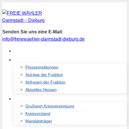
Zum
Inhalt
springen
Senden Sie uns eine E-Mail:
info@freiewaehler-darmstadt-dieburg.de
START
AKTUELL
Pressemeldungen
Anträge der Fraktion
Anfragen der Fraktion
Aktuelles Hessen
ÜBER UNS
Grußwort Kreisvereinigung
Kreisvorstand
Mandatsträger