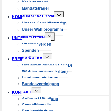
Kreisvorstand
Mandatsträger
Untermenü
KOMMUNALWAL 2026
umschalten
Unsere Kandidierenden
Unser Wahlprogramm
Untermenü
UNTERSTÜTZEN
umschalten
Mitglied werden
Spenden
Untermenü
FREIE WÄHLER
umschalten
Ortsvereinigungen LaDaDi
(Wählergemeinschaften)
Landesvereinigung
Bundesvereinigung
Untermenü
KONTAKT
umschalten
Anfrage / Mitteilung
Geschäftsstelle