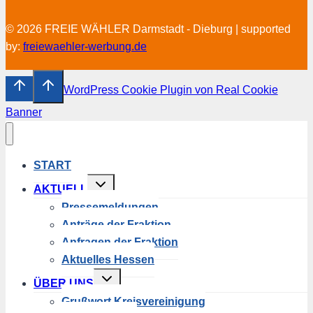
© 2026 FREIE WÄHLER Darmstadt - Dieburg | supported
by:
freiewaehler-werbung.de
WordPress Cookie Plugin von Real Cookie
Banner
START
Untermenü
AKTUELL
umschalten
Pressemeldungen
Anträge der Fraktion
Anfragen der Fraktion
Aktuelles Hessen
Untermenü
ÜBER UNS
umschalten
Grußwort Kreisvereinigung