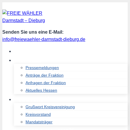
Zum
Inhalt
springen
Senden Sie uns eine E-Mail:
info@freiewaehler-darmstadt-dieburg.de
START
AKTUELL
Pressemeldungen
Anträge der Fraktion
Anfragen der Fraktion
Aktuelles Hessen
ÜBER UNS
Grußwort Kreisvereinigung
Kreisvorstand
Mandatsträger