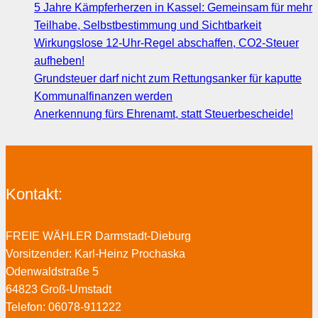
5 Jahre Kämpferherzen in Kassel: Gemeinsam für mehr
Teilhabe, Selbstbestimmung und Sichtbarkeit
Wirkungslose 12-Uhr-Regel abschaffen, CO2-Steuer
aufheben!
Grundsteuer darf nicht zum Rettungsanker für kaputte
Kommunalfinanzen werden
Anerkennung fürs Ehrenamt, statt Steuerbescheide!
Kontakt:
FREIE WÄHLER Darmstadt-Dieburg
Vorsitzender: Karl-Heinz Prochaska
Odenwaldstraße 5
64823 Groß-Umstadt
Telefon: 06078-911222