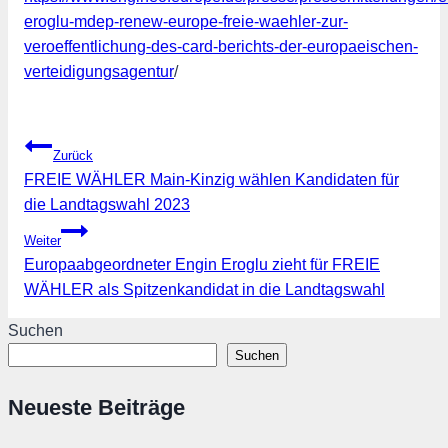
eroglu-mdep-renew-europe-freie-waehler-zur-
veroeffentlichung-des-card-berichts-der-europaeischen-
verteidigungsagentur
/
Beitragsnavigation
Zurück
FREIE WÄHLER Main-Kinzig wählen Kandidaten für
die Landtagswahl 2023
Weiter
Europaabgeordneter Engin Eroglu zieht für FREIE
WÄHLER als Spitzenkandidat in die Landtagswahl
Suchen
Suchen
Neueste Beiträge