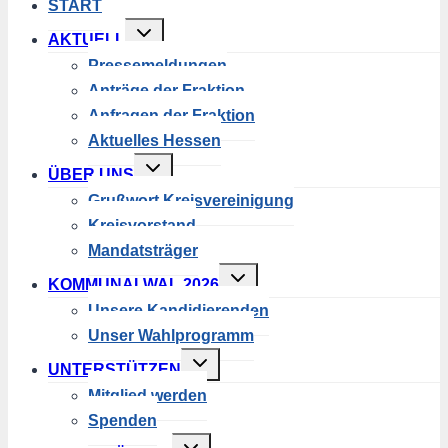
START
Untermenü
AKTUELL
umschalten
Pressemeldungen
Anträge der Fraktion
Anfragen der Fraktion
Aktuelles Hessen
Untermenü
ÜBER UNS
umschalten
Grußwort Kreisvereinigung
Kreisvorstand
Mandatsträger
Untermenü
KOMMUNALWAL 2026
umschalten
Unsere Kandidierenden
Unser Wahlprogramm
Untermenü
UNTERSTÜTZEN
umschalten
Mitglied werden
Spenden
Untermenü