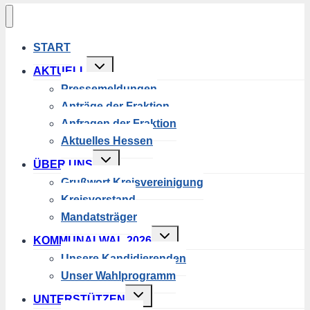
START
Untermenü
AKTUELL
umschalten
Pressemeldungen
Anträge der Fraktion
Anfragen der Fraktion
Aktuelles Hessen
Untermenü
ÜBER UNS
umschalten
Grußwort Kreisvereinigung
Kreisvorstand
Mandatsträger
Untermenü
KOMMUNALWAL 2026
umschalten
Unsere Kandidierenden
Unser Wahlprogramm
Untermenü
UNTERSTÜTZEN
umschalten