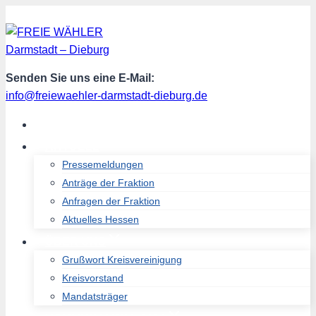
Zum
Inhalt
springen
Senden Sie uns eine E-Mail:
info@freiewaehler-darmstadt-dieburg.de
START
AKTUELL
Pressemeldungen
Anträge der Fraktion
Anfragen der Fraktion
Aktuelles Hessen
ÜBER UNS
Grußwort Kreisvereinigung
Kreisvorstand
Mandatsträger