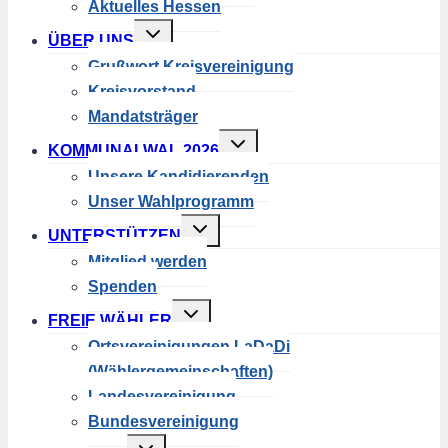
Aktuelles Hessen
Untermenü
ÜBER UNS
umschalten
Grußwort Kreisvereinigung
Kreisvorstand
Mandatsträger
Untermenü
KOMMUNALWAL 2026
umschalten
Unsere Kandidierenden
Unser Wahlprogramm
Untermenü
UNTERSTÜTZEN
umschalten
Mitglied werden
Spenden
Untermenü
FREIE WÄHLER
umschalten
Ortsvereinigungen LaDaDi
(Wählergemeinschaften)
Landesvereinigung
Bundesvereinigung
Untermenü