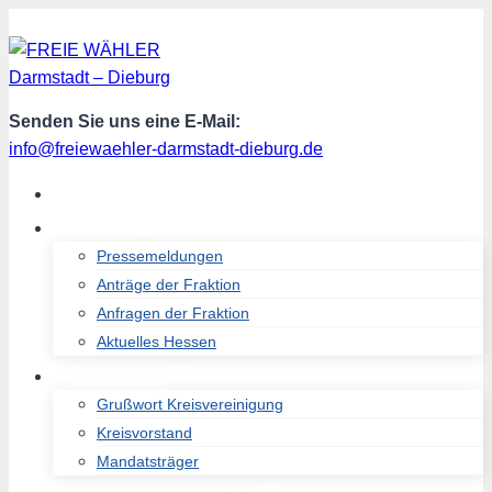
Zum
Inhalt
springen
Senden Sie uns eine E-Mail:
info@freiewaehler-darmstadt-dieburg.de
START
AKTUELL
Pressemeldungen
Anträge der Fraktion
Anfragen der Fraktion
Aktuelles Hessen
ÜBER UNS
Grußwort Kreisvereinigung
Kreisvorstand
Mandatsträger