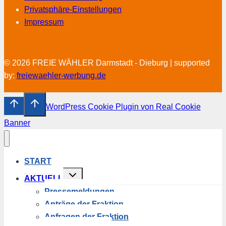
Privatsphäre-Einstellungen
Impressum
© 2026 FREIE WÄHLER Darmstadt - Dieburg | supported
by:
freiewaehler-werbung.de
WordPress Cookie Plugin von Real Cookie
Banner
START
Untermenü
AKTUELL
umschalten
Pressemeldungen
Anträge der Fraktion
Anfragen der Fraktion