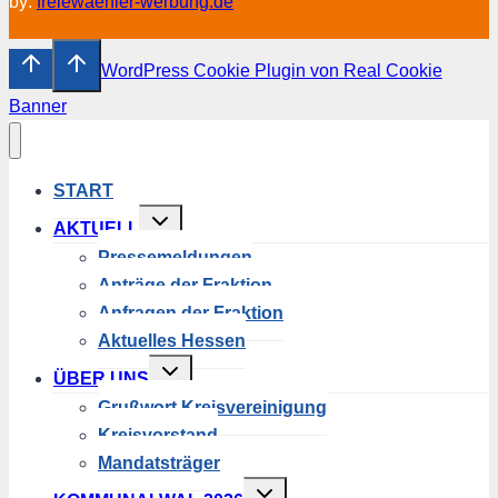
by:
freiewaehler-werbung.de
WordPress Cookie Plugin von Real Cookie
Banner
START
Untermenü
AKTUELL
umschalten
Pressemeldungen
Anträge der Fraktion
Anfragen der Fraktion
Aktuelles Hessen
Untermenü
ÜBER UNS
umschalten
Grußwort Kreisvereinigung
Kreisvorstand
Mandatsträger
Untermenü