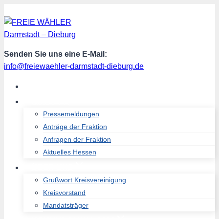
Zum
Inhalt
springen
Senden Sie uns eine E-Mail:
info@freiewaehler-darmstadt-dieburg.de
START
AKTUELL
Pressemeldungen
Anträge der Fraktion
Anfragen der Fraktion
Aktuelles Hessen
ÜBER UNS
Grußwort Kreisvereinigung
Kreisvorstand
Mandatsträger