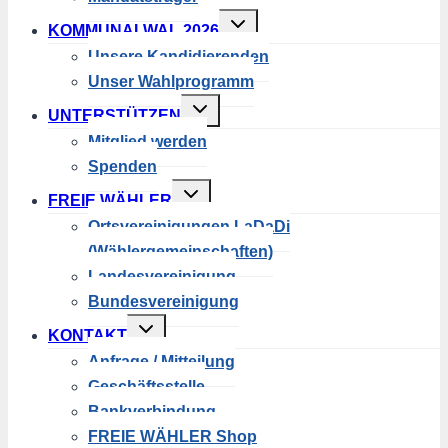
Untermenü
KOMMUNALWAL 2026
umschalten
Unsere Kandidierenden
Unser Wahlprogramm
Untermenü
UNTERSTÜTZEN
umschalten
Mitglied werden
Spenden
Untermenü
FREIE WÄHLER
umschalten
Ortsvereinigungen LaDaDi
(Wählergemeinschaften)
Landesvereinigung
Bundesvereinigung
Untermenü
KONTAKT
umschalten
Anfrage / Mitteilung
Geschäftsstelle
Bankverbindung
FREIE WÄHLER Shop