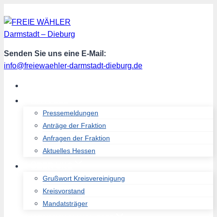
Zum
Inhalt
springen
Senden Sie uns eine E-Mail:
info@freiewaehler-darmstadt-dieburg.de
START
AKTUELL
Pressemeldungen
Anträge der Fraktion
Anfragen der Fraktion
Aktuelles Hessen
ÜBER UNS
Grußwort Kreisvereinigung
Kreisvorstand
Mandatsträger