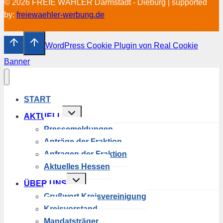
© 2026 FREIE WÄHLER Darmstadt - Dieburg | supported
by:
freiewaehler-werbung.de
WordPress Cookie Plugin von Real Cookie
Banner
START
Untermenü
AKTUELL
umschalten
Pressemeldungen
Anträge der Fraktion
Anfragen der Fraktion
Aktuelles Hessen
Untermenü
ÜBER UNS
umschalten
Grußwort Kreisvereinigung
Kreisvorstand
Mandatsträger