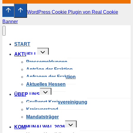
WordPress Cookie Plugin von Real Cookie
Banner
START
Untermenü
AKTUELL
umschalten
Pressemeldungen
Anträge der Fraktion
Anfragen der Fraktion
Aktuelles Hessen
Untermenü
ÜBER UNS
umschalten
Grußwort Kreisvereinigung
Kreisvorstand
Mandatsträger
Untermenü
KOMMUNALWAL 2026
umschalten