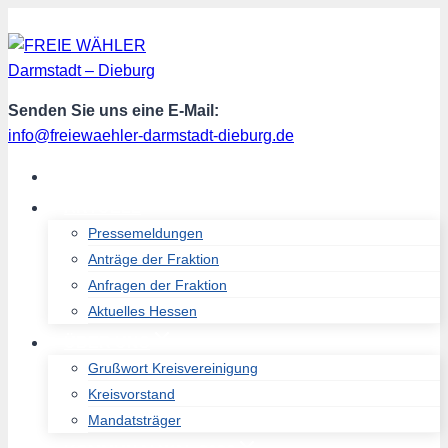
Zum
Inhalt
springen
Senden Sie uns eine E-Mail:
info@freiewaehler-darmstadt-dieburg.de
START
AKTUELL
Pressemeldungen
Anträge der Fraktion
Anfragen der Fraktion
Aktuelles Hessen
ÜBER UNS
Grußwort Kreisvereinigung
Kreisvorstand
Mandatsträger