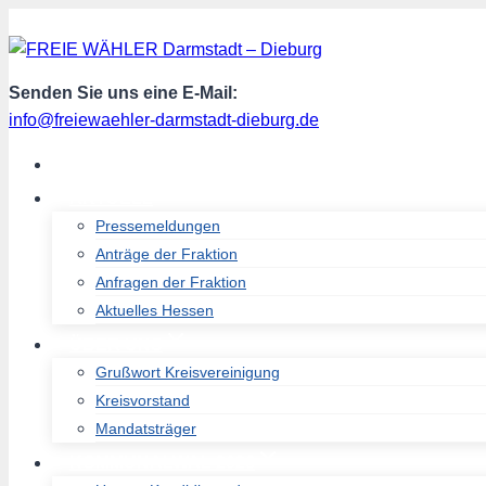
Zum
Inhalt
springen
Senden Sie uns eine E-Mail:
info@freiewaehler-darmstadt-dieburg.de
START
AKTUELL
Pressemeldungen
Anträge der Fraktion
Anfragen der Fraktion
Aktuelles Hessen
ÜBER UNS
Grußwort Kreisvereinigung
Kreisvorstand
Mandatsträger
KOMMUNALWAL 2026