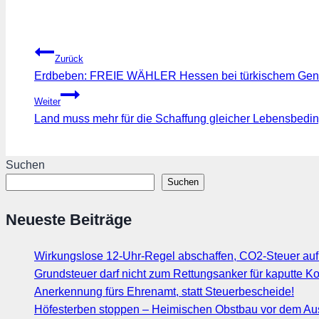
Beitragsnavigation
Zurück
Erdbeben: FREIE WÄHLER Hessen bei türkischem Gen
Weiter
Land muss mehr für die Schaffung gleicher Lebensbedin
Suchen
Suchen
Neueste Beiträge
Wirkungslose 12-Uhr-Regel abschaffen, CO2-Steuer au
Grundsteuer darf nicht zum Rettungsanker für kaputte
Anerkennung fürs Ehrenamt, statt Steuerbescheide!
Höfesterben stoppen – Heimischen Obstbau vor dem Au