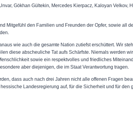
t Unvar, Gökhan Gültekin, Mercedes Kierpacz, Kaloyan Velkov,
d Mitgefühl den Familien und Freunden der Opfer, sowie all de
iden.
aus wie auch die gesamte Nation zutiefst erschüttert. Wir stehen
eilen diese abscheuliche Tat aufs Schärfste. Niemals werden wir
Menschlichkeit sowie ein respektvolles und friedliches Miteinand
besondere aber diejenigen, die im Staat Verantwortung tragen.
rden, dass auch nach drei Jahren nicht alle offenen Fragen be
e hessische Landesregierung auf, für die Sicherheit und für de