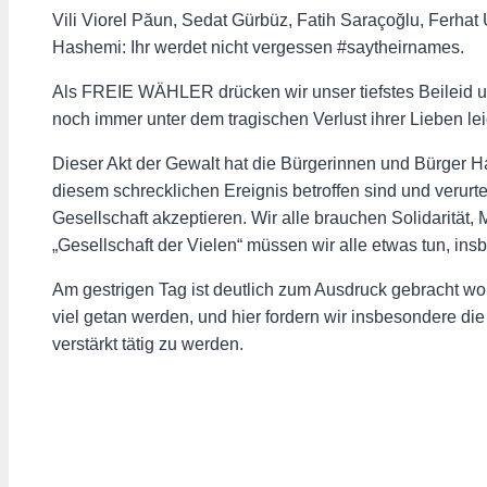
Vili Viorel Păun, Sedat Gürbüz, Fatih Saraçoğlu, Ferha
Hashemi: Ihr werdet nicht vergessen #saytheirnames.
Als FREIE WÄHLER drücken wir unser tiefstes Beileid un
noch immer unter dem tragischen Verlust ihrer Lieben le
Dieser Akt der Gewalt hat die Bürgerinnen und Bürger Han
diesem schrecklichen Ereignis betroffen sind und verurt
Gesellschaft akzeptieren. Wir alle brauchen Solidarität, 
„Gesellschaft der Vielen“ müssen wir alle etwas tun, ins
Am gestrigen Tag ist deutlich zum Ausdruck gebracht wo
viel getan werden, und hier fordern wir insbesondere di
verstärkt tätig zu werden.