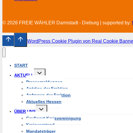
© 2026 FREIE WÄHLER Darmstadt - Dieburg | supported by:
WordPress Cookie Plugin von Real Cookie Banne
START
Untermenü
AKTUELL
umschalten
Pressemeldungen
Anträge der Fraktion
Anfragen der Fraktion
Aktuelles Hessen
Untermenü
ÜBER UNS
umschalten
Grußwort Kreisvereinigung
Kreisvorstand
Mandatsträger