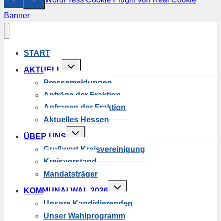
Banner
START
Untermenü
AKTUELL
umschalten
Pressemeldungen
Anträge der Fraktion
Anfragen der Fraktion
Aktuelles Hessen
Untermenü
ÜBER UNS
umschalten
Grußwort Kreisvereinigung
Kreisvorstand
Mandatsträger
Untermenü
KOMMUNALWAL 2026
umschalten
Unsere Kandidierenden
Unser Wahlprogramm