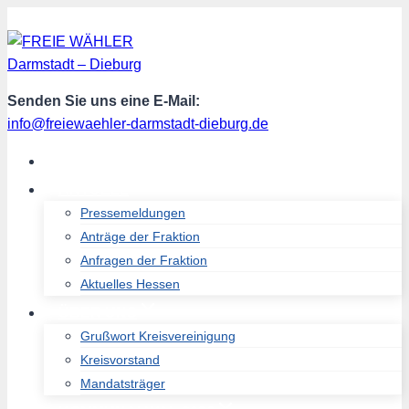
Zum
Inhalt
springen
Senden Sie uns eine E-Mail:
info@freiewaehler-darmstadt-dieburg.de
START
AKTUELL
Pressemeldungen
Anträge der Fraktion
Anfragen der Fraktion
Aktuelles Hessen
ÜBER UNS
Grußwort Kreisvereinigung
Kreisvorstand
Mandatsträger