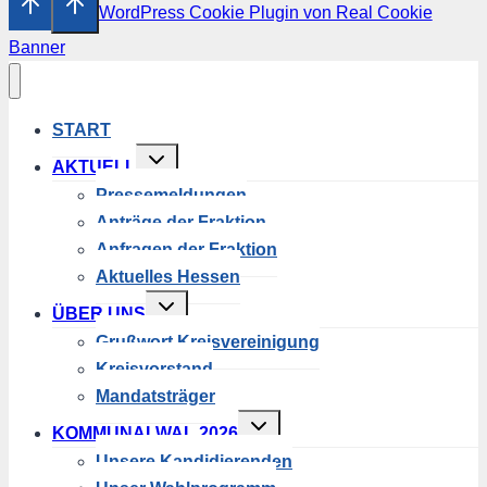
WordPress Cookie Plugin von Real Cookie
Banner
START
Untermenü
AKTUELL
umschalten
Pressemeldungen
Anträge der Fraktion
Anfragen der Fraktion
Aktuelles Hessen
Untermenü
ÜBER UNS
umschalten
Grußwort Kreisvereinigung
Kreisvorstand
Mandatsträger
Untermenü
KOMMUNALWAL 2026
umschalten
Unsere Kandidierenden