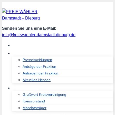
Zum
Inhalt
springen
Senden Sie uns eine E-Mail:
info@freiewaehler-darmstadt-dieburg.de
START
AKTUELL
Pressemeldungen
Anträge der Fraktion
Anfragen der Fraktion
Aktuelles Hessen
ÜBER UNS
Grußwort Kreisvereinigung
Kreisvorstand
Mandatsträger