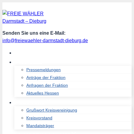
Zum
Inhalt
springen
Senden Sie uns eine E-Mail:
info@freiewaehler-darmstadt-dieburg.de
START
AKTUELL
Pressemeldungen
Anträge der Fraktion
Anfragen der Fraktion
Aktuelles Hessen
ÜBER UNS
Grußwort Kreisvereinigung
Kreisvorstand
Mandatsträger