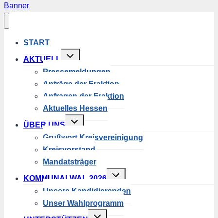
Banner
START
Untermenü
AKTUELL
umschalten
Pressemeldungen
Anträge der Fraktion
Anfragen der Fraktion
Aktuelles Hessen
Untermenü
ÜBER UNS
umschalten
Grußwort Kreisvereinigung
Kreisvorstand
Mandatsträger
Untermenü
KOMMUNALWAL 2026
umschalten
Unsere Kandidierenden
Unser Wahlprogramm
Untermenü