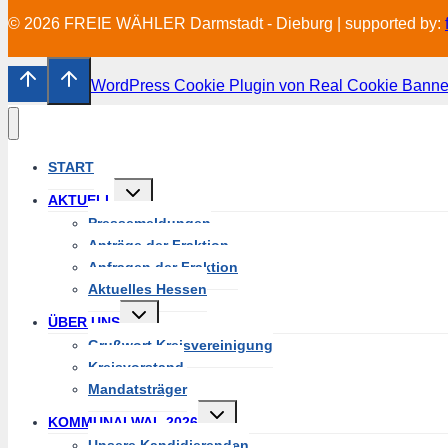
© 2026 FREIE WÄHLER Darmstadt - Dieburg | supported by:
WordPress Cookie Plugin von Real Cookie Banne
START
Untermenü
AKTUELL
umschalten
Pressemeldungen
Anträge der Fraktion
Anfragen der Fraktion
Aktuelles Hessen
Untermenü
ÜBER UNS
umschalten
Grußwort Kreisvereinigung
Kreisvorstand
Mandatsträger
Untermenü
KOMMUNALWAL 2026
umschalten
Unsere Kandidierenden