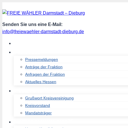
Zum
Inhalt
springen
Senden Sie uns eine E-Mail:
info@freiewaehler-darmstadt-dieburg.de
START
AKTUELL
Pressemeldungen
Anträge der Fraktion
Anfragen der Fraktion
Aktuelles Hessen
ÜBER UNS
Grußwort Kreisvereinigung
Kreisvorstand
Mandatsträger
KOMMUNALWAL 2026