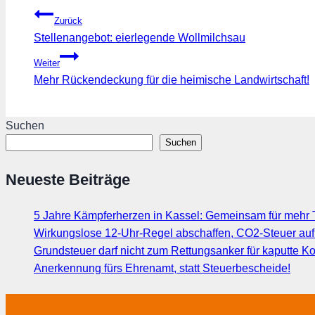
Beitragsnavigation
Zurück
Stellenangebot: eierlegende Wollmilchsau
Weiter
Mehr Rückendeckung für die heimische Landwirtschaft!
Suchen
Suchen
Neueste Beiträge
5 Jahre Kämpferherzen in Kassel: Gemeinsam für mehr T
Wirkungslose 12-Uhr-Regel abschaffen, CO2-Steuer au
Grundsteuer darf nicht zum Rettungsanker für kaputte
Anerkennung fürs Ehrenamt, statt Steuerbescheide!