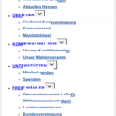
Anfragen der Fraktion
Aktuelles Hessen
Untermenü
ÜBER UNS
umschalten
Grußwort Kreisvereinigung
Kreisvorstand
Mandatsträger
Untermenü
KOMMUNALWAL 2026
umschalten
Unsere Kandidierenden
Unser Wahlprogramm
Untermenü
UNTERSTÜTZEN
umschalten
Mitglied werden
Spenden
Untermenü
FREIE WÄHLER
umschalten
Ortsvereinigungen LaDaDi
(Wählergemeinschaften)
Landesvereinigung
Bundesvereinigung