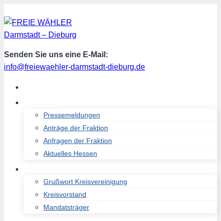
Zum
Inhalt
springen
Senden Sie uns eine E-Mail:
info@freiewaehler-darmstadt-dieburg.de
START
AKTUELL
Pressemeldungen
Anträge der Fraktion
Anfragen der Fraktion
Aktuelles Hessen
ÜBER UNS
Grußwort Kreisvereinigung
Kreisvorstand
Mandatsträger