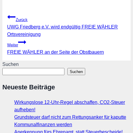
Beitragsnavigation
Zurück
UWG Friedberg e.V. wird endgültig FREIE WÄHLER
Ortsvereinigung
Weiter
FREIE WÄHLER an der Seite der Obstbauern
Suchen
Suchen
Neueste Beiträge
Wirkungslose 12-Uhr-Regel abschaffen, CO2-Steuer
aufheben!
Grundsteuer darf nicht zum Rettungsanker für kaputte
Kommunalfinanzen werden
Anerkennung fürs Ehrenamt, statt Steuerbescheide!