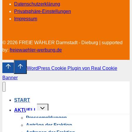
Datenschutzerklärung
Privatsphäre-Einstellungen
Impressum
© 2026 FREIE WÄHLER Darmstadt - Dieburg | supported
by:
freiewaehler-werbung.de
WordPress Cookie Plugin von Real Cookie
Banner
START
Untermenü
AKTUELL
umschalten
Pressemeldungen
Anträge der Fraktion