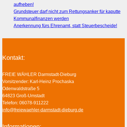
aufheben!
Grundsteuer darf nicht zum Rettungsanker für kaputte
Kommunalfinanzen werden
Anerkennung fürs Ehrenamt, statt Steuerbescheide!
Kontakt:
FREIE WÄHLER Darmstadt-Dieburg
Vorsitzender: Karl-Heinz Prochaska
Odenwaldstraße 5
64823 Groß-Umstadt
Telefon: 06078-911222
info@freiewaehler-darmstadt-dieburg.de
Informationen: