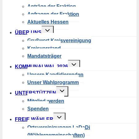
Anträge der Fraktion
Anfragen der Fraktion
Aktuelles Hessen
Untermenü
ÜBER UNS
umschalten
Grußwort Kreisvereinigung
Kreisvorstand
Mandatsträger
Untermenü
KOMMUNALWAL 2026
umschalten
Unsere Kandidierenden
Unser Wahlprogramm
Untermenü
UNTERSTÜTZEN
umschalten
Mitglied werden
Spenden
Untermenü
FREIE WÄHLER
umschalten
Ortsvereinigungen LaDaDi
(Wählergemeinschaften)