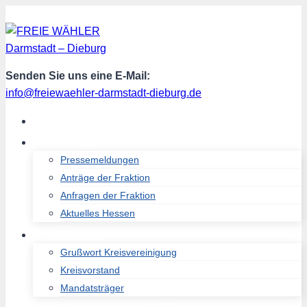
Zum
Inhalt
springen
Senden Sie uns eine E-Mail:
info@freiewaehler-darmstadt-dieburg.de
START
AKTUELL
Pressemeldungen
Anträge der Fraktion
Anfragen der Fraktion
Aktuelles Hessen
ÜBER UNS
Grußwort Kreisvereinigung
Kreisvorstand
Mandatsträger