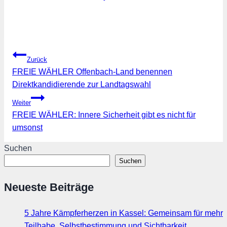
Beitragsnavigation
Zurück
FREIE WÄHLER Offenbach-Land benennen
Direktkandidierende zur Landtagswahl
Weiter
FREIE WÄHLER: Innere Sicherheit gibt es nicht für
umsonst
Suchen
Suchen
Neueste Beiträge
5 Jahre Kämpferherzen in Kassel: Gemeinsam für mehr
Teilhabe, Selbstbestimmung und Sichtbarkeit