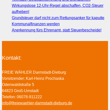
Wirkungslose 12-Uhr-Regel abschaffen, CO2-Steuer
aufheben!
Grundsteuer darf nicht zum Rettungsanker für kaputte
Kommunalfinanzen werden
Anerkennung fürs Ehrenamt, statt Steuerbescheide!
Kontakt:
FREIE WÄHLER Darmstadt-Dieburg
Vorsitzender: Karl-Heinz Prochaska
Odenwaldstraße 5
64823 Groß-Umstadt
Telefon: 06078-911222
info@freiewaehler-darmstadt-dieburg.de