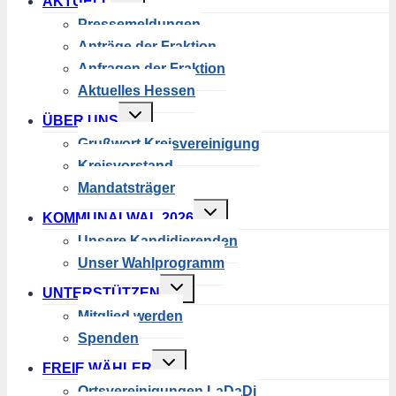
AKTUELL
umschalten
Pressemeldungen
Anträge der Fraktion
Anfragen der Fraktion
Aktuelles Hessen
Untermenü
ÜBER UNS
umschalten
Grußwort Kreisvereinigung
Kreisvorstand
Mandatsträger
Untermenü
KOMMUNALWAL 2026
umschalten
Unsere Kandidierenden
Unser Wahlprogramm
Untermenü
UNTERSTÜTZEN
umschalten
Mitglied werden
Spenden
Untermenü
FREIE WÄHLER
umschalten
Ortsvereinigungen LaDaDi