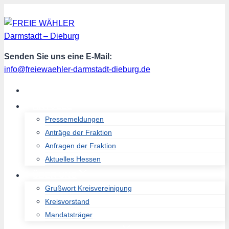
Zum
Inhalt
springen
Senden Sie uns eine E-Mail:
info@freiewaehler-darmstadt-dieburg.de
START
AKTUELL
Pressemeldungen
Anträge der Fraktion
Anfragen der Fraktion
Aktuelles Hessen
ÜBER UNS
Grußwort Kreisvereinigung
Kreisvorstand
Mandatsträger