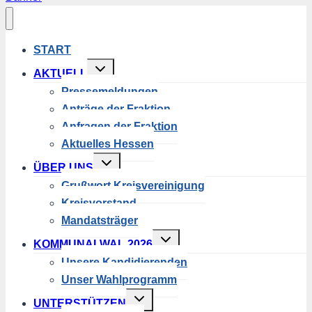
START
Untermenü
AKTUELL
umschalten
Pressemeldungen
Anträge der Fraktion
Anfragen der Fraktion
Aktuelles Hessen
Untermenü
ÜBER UNS
umschalten
Grußwort Kreisvereinigung
Kreisvorstand
Mandatsträger
Untermenü
KOMMUNALWAL 2026
umschalten
Unsere Kandidierenden
Unser Wahlprogramm
Untermenü
UNTERSTÜTZEN
umschalten