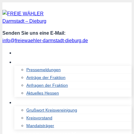
Zum
Inhalt
springen
Senden Sie uns eine E-Mail:
info@freiewaehler-darmstadt-dieburg.de
START
AKTUELL
Pressemeldungen
Anträge der Fraktion
Anfragen der Fraktion
Aktuelles Hessen
ÜBER UNS
Grußwort Kreisvereinigung
Kreisvorstand
Mandatsträger