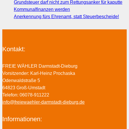
Grundsteuer darf nicht zum Rettungsanker für kaputte
Kommunalfinanzen werden
Anerkennung fürs Ehrenamt, statt Steuerbescheide!
Kontakt:
FREIE WÄHLER Darmstadt-Dieburg
Vorsitzender: Karl-Heinz Prochaska
Odenwaldstraße 5
64823 Groß-Umstadt
Telefon: 06078-911222
info@freiewaehler-darmstadt-dieburg.de
Informationen: