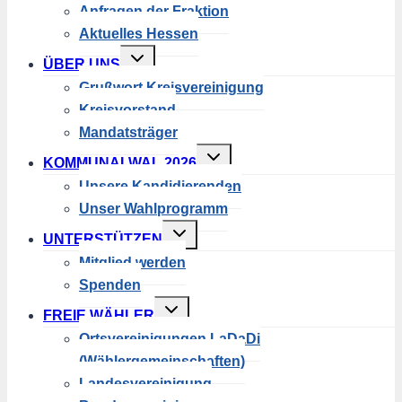
Anfragen der Fraktion
Aktuelles Hessen
Untermenü
ÜBER UNS
umschalten
Grußwort Kreisvereinigung
Kreisvorstand
Mandatsträger
Untermenü
KOMMUNALWAL 2026
umschalten
Unsere Kandidierenden
Unser Wahlprogramm
Untermenü
UNTERSTÜTZEN
umschalten
Mitglied werden
Spenden
Untermenü
FREIE WÄHLER
umschalten
Ortsvereinigungen LaDaDi
(Wählergemeinschaften)
Landesvereinigung