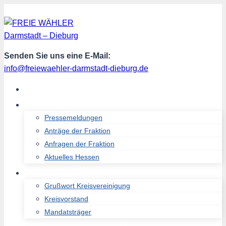
Zum
Inhalt
springen
Senden Sie uns eine E-Mail:
info@freiewaehler-darmstadt-dieburg.de
START
AKTUELL
Pressemeldungen
Anträge der Fraktion
Anfragen der Fraktion
Aktuelles Hessen
ÜBER UNS
Grußwort Kreisvereinigung
Kreisvorstand
Mandatsträger