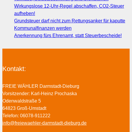
Wirkungslose 12-Uhr-Regel abschaffen, CO2-Steuer
aufheben!
Grundsteuer darf nicht zum Rettungsanker für kaputte
Kommunalfinanzen werden
Anerkennung fürs Ehrenamt, statt Steuerbescheide!
Kontakt:
FREIE WÄHLER Darmstadt-Dieburg
Vorsitzender: Karl-Heinz Prochaska
Odenwaldstraße 5
64823 Groß-Umstadt
Telefon: 06078-911222
info@freiewaehler-darmstadt-dieburg.de