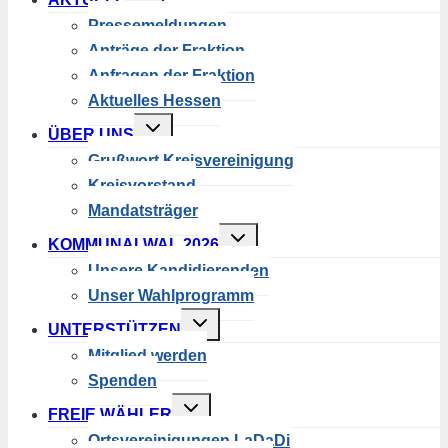
umschalten
Pressemeldungen
Anträge der Fraktion
Anfragen der Fraktion
Aktuelles Hessen
Untermenü
ÜBER UNS
umschalten
Grußwort Kreisvereinigung
Kreisvorstand
Mandatsträger
Untermenü
KOMMUNALWAL 2026
umschalten
Unsere Kandidierenden
Unser Wahlprogramm
Untermenü
UNTERSTÜTZEN
umschalten
Mitglied werden
Spenden
Untermenü
FREIE WÄHLER
umschalten
Ortsvereinigungen LaDaDi