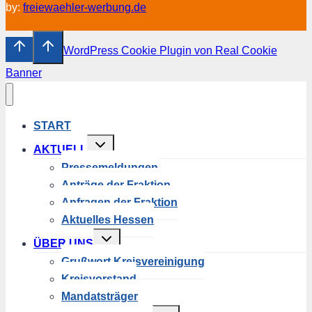
by:
freiewaehler-werbung.de
WordPress Cookie Plugin von Real Cookie
Banner
START
Untermenü
AKTUELL
umschalten
Pressemeldungen
Anträge der Fraktion
Anfragen der Fraktion
Aktuelles Hessen
Untermenü
ÜBER UNS
umschalten
Grußwort Kreisvereinigung
Kreisvorstand
Mandatsträger
Untermenü