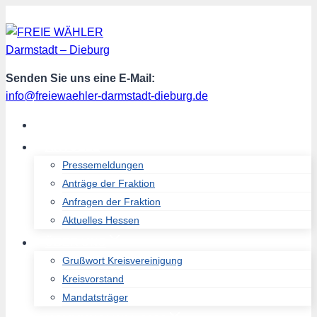
Zum
Inhalt
springen
Senden Sie uns eine E-Mail:
info@freiewaehler-darmstadt-dieburg.de
START
AKTUELL
Pressemeldungen
Anträge der Fraktion
Anfragen der Fraktion
Aktuelles Hessen
ÜBER UNS
Grußwort Kreisvereinigung
Kreisvorstand
Mandatsträger